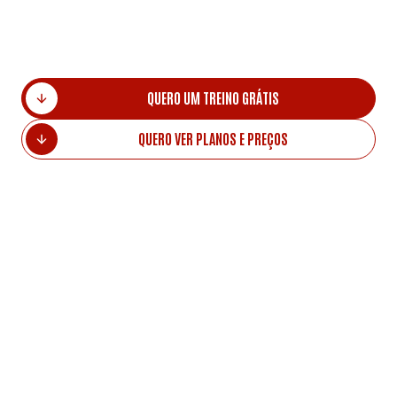
Homycasa fica a 4 min a pé. Centro Comercial fica
a 10 min a pé.
QUERO UM TREINO GRÁTIS
QUERO VER PLANOS E PREÇOS