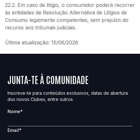
22.2. Em caso de litígio, o consumidor poderá recorrer
às entidades de Resolução Alternativa de Litígios de
Consumo legalmente competentes, sem prejuízo do
recurso aos tribunais judiciais.
Última atualização: 15/06/2026
JUNTA-TE À COMUNIDADE
Inscreve-te para conteúdos exclusivos, datas de abertura
dos novos Clubes, entre outros.
Nome
*
Email
*