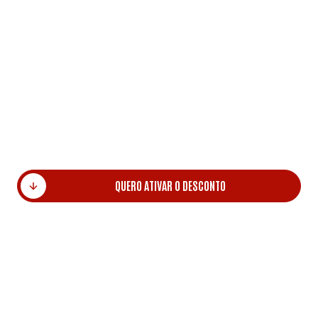
Gostarias de oferecer aos colaboradores da tua
empresa condições especiais para treinarem na
TTF? Entra em contacto connosco e descobre as
vantagens exclusivas disponíveis para empresas e
equipas.
Na TTF, acreditamos que investir no bem-estar das
pessoas é investir no sucesso da organização.
QUERO ATIVAR O DESCONTO