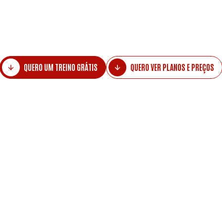
oios fica a 4 min a pé. Loja CTT fica a 3 min a
Amadora fica a 3 min a pé.
QUERO UM TREINO GRÁTIS
QUERO VER PLANOS E PREÇOS