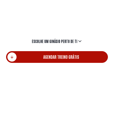
internacionais.Descobre o ginásio ideal para ti.
Escolhe pelo nome da localidade e começa hoje
mesmo a transformar a tua energia em resultados.
ESCOLHE UM GINÁSIO PERTO DE TI
AGENDAR TREINO GRÁTIS