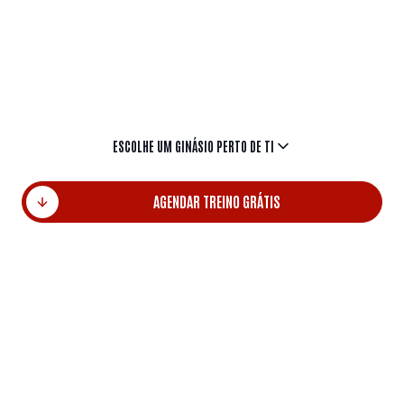
internacionais.Descobre o ginásio ideal para ti.
Escolhe pelo nome da localidade e começa hoje
mesmo a transformar a tua energia em resultados.
ESCOLHE UM GINÁSIO PERTO DE TI
AGENDAR TREINO GRÁTIS