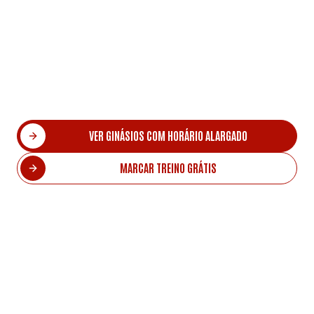
Treinar parece uma missão impossível.
Mas, e se dissermos que não precisa de ser assim?
A rede de ginásios TTF conta com horários
alargados que se ajustam a agendas cheias de
compromissos.
VER GINÁSIOS COM HORÁRIO ALARGADO
MARCAR TREINO GRÁTIS