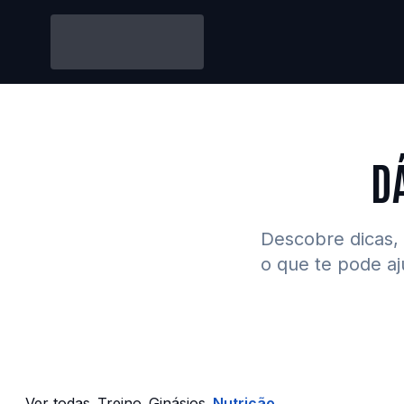
D
Descobre dicas, 
o que te pode aj
Treino
Ginásios
Nutrição
Ver todas
Treino
Ginásios
Nutrição