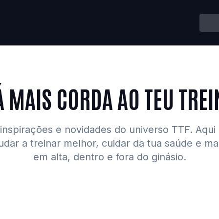
Á MAIS CORDA AO TEU TREI
inspirações e novidades do universo TTF. Aqui
udar a treinar melhor, cuidar da tua saúde e m
em alta, dentro e fora do ginásio.