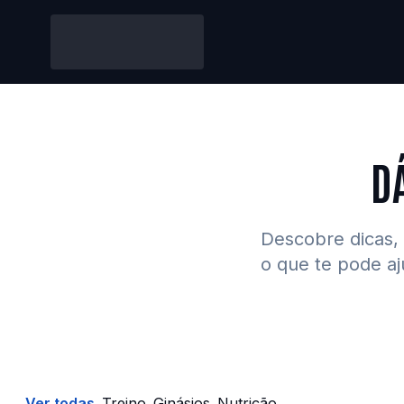
D
Descobre dicas, 
o que te pode aj
Treino
Ginásios
Nutrição
Ver todas
Treino
Ginásios
Nutrição