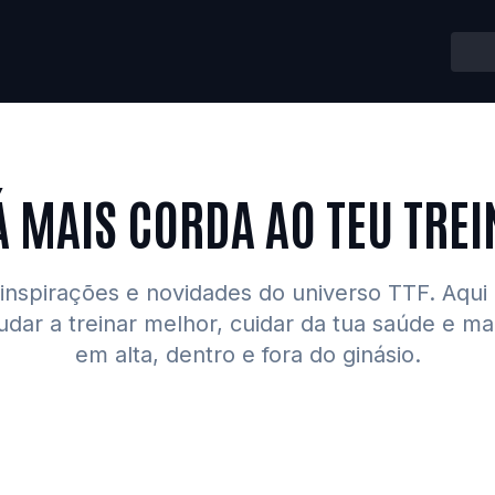
Á MAIS CORDA AO TEU TREI
inspirações e novidades do universo TTF. Aqui
udar a treinar melhor, cuidar da tua saúde e m
em alta, dentro e fora do ginásio.