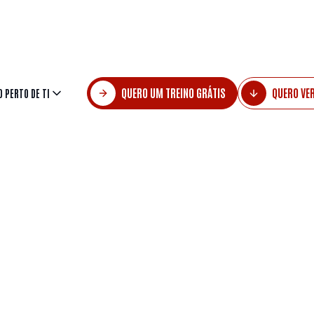
permite acesso à rede TTF e TTF Limited.
idelização e com mais de 29 clubes à tua dispo
QUERO UM TREINO GRÁTIS
QUERO VE
 PERTO DE TI