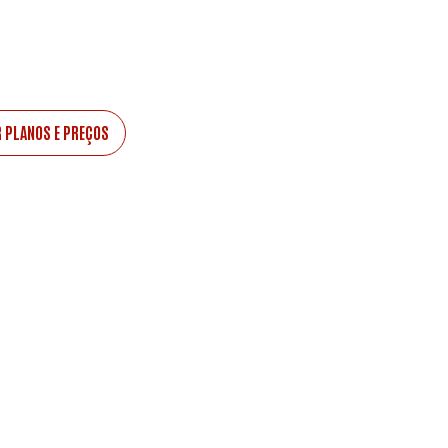
sição.
R PLANOS E PREÇOS