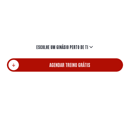
internacionais.Descobre o ginásio ideal para ti.
Escolhe pelo nome da localidade e começa hoje
mesmo a transformar a tua energia em resultados.
ESCOLHE UM GINÁSIO PERTO DE TI
AGENDAR TREINO GRÁTIS